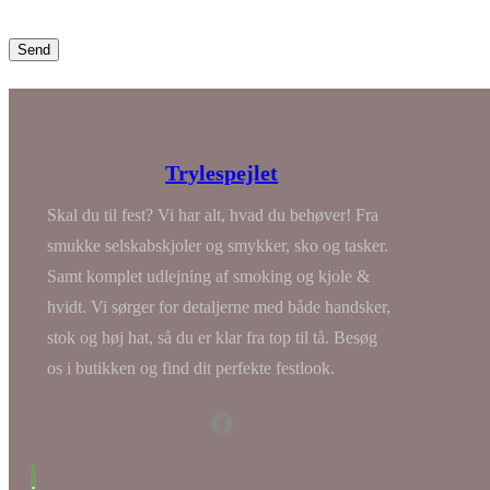
Trylespejlet
Skal du til fest? Vi har alt, hvad du behøver! Fra
smukke selskabskjoler og smykker, sko og tasker.
Samt komplet udlejning af smoking og kjole &
hvidt. Vi sørger for detaljerne med både handsker,
stok og høj hat, så du er klar fra top til tå. Besøg
os i butikken og find dit perfekte festlook.
Facebook
.