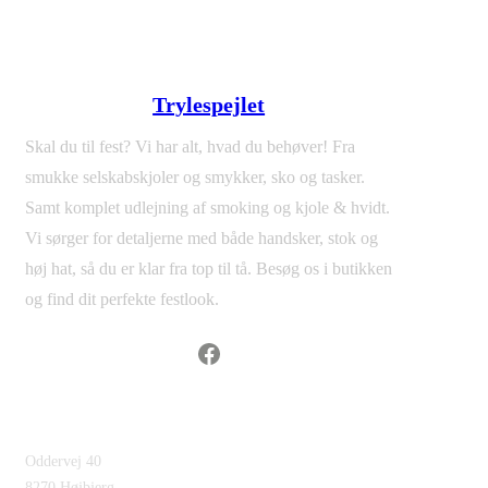
Trylespejlet
Skal du til fest? Vi har alt, hvad du behøver! Fra
smukke selskabskjoler og smykker, sko og tasker.
Samt komplet udlejning af smoking og kjole & hvidt.
Vi sørger for detaljerne med både handsker, stok og
høj hat, så du er klar fra top til tå. Besøg os i butikken
og find dit perfekte festlook.
Facebook
Find os
Oddervej 40
8270 Højbjerg